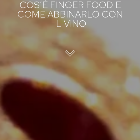
COS’È FINGER FOOD E
COME ABBINARLO CON
IL VINO