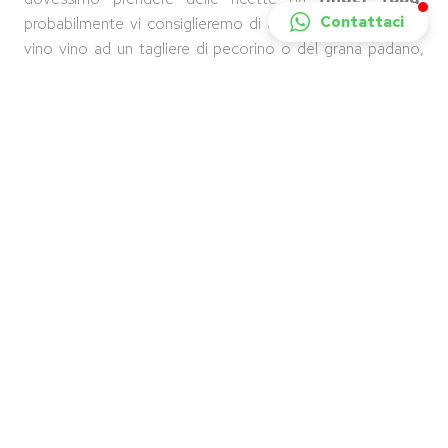
Contattaci
probabilmente vi consiglieremo di accompagnare questo
vino vino ad un tagliere di pecorino o del grana padano,
insieme a salumi derivanti da carne suina.
Il vino bianco Coda di Volpe D.O.P.