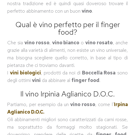
nostra tradizione ed è quindi quasi doveroso trovare il
perfetto abbinamento con un buon
vino
.
Qual è vino perfetto per il finger
food?
Che sia
vino rosso
,
vino bianco
o
vino rosato
, anche
grazie alla varietà di alimenti, non esiste un vino universale,
ma bisogna scegliere quello corretto, in base al tipo di
pietanza che ci troviamo davanti.
I
vini biologici
, prodotti da noi di
Boccella Rosa
sono
degli ottimi
vini
da abbinare al
finger food
.
Il vino Irpinia Aglianico D.O.C.
Partiamo, per esempio da un
vino rosso
, come l’
Irpina
Aglianico D.O.C.
Gli abbinamenti migliori sono caratterizzati da carni rosse,
ma soprattutto da formaggi molto stagionati. Se
dovessimo prendere delle ricette da
finger food
,