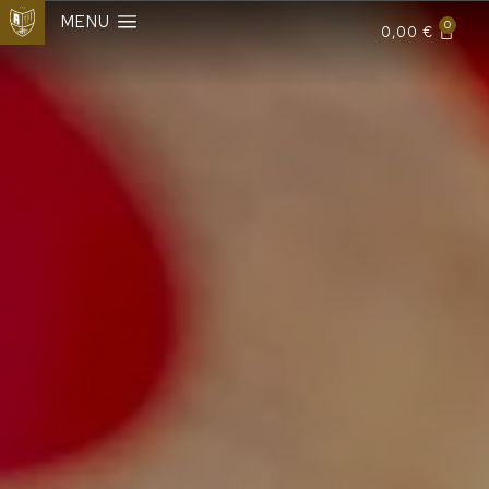
MENU
0
0,00
€