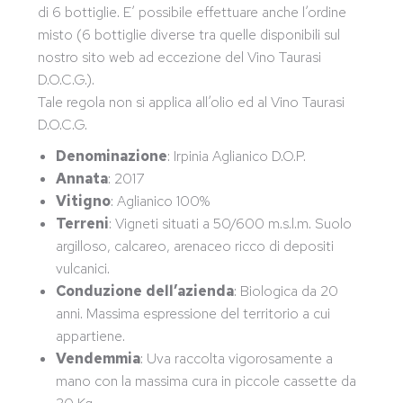
di 6 bottiglie. E’ possibile effettuare anche l’ordine
misto (6 bottiglie diverse tra quelle disponibili sul
nostro sito web ad eccezione del Vino Taurasi
D.O.C.G.).
Tale regola non si applica all’olio ed al Vino Taurasi
D.O.C.G.
Denominazione
: Irpinia Aglianico D.O.P.
Annata
: 2017
Vitigno
: Aglianico 100%
Terreni
: Vigneti situati a 50/600 m.s.l.m. Suolo
argilloso, calcareo, arenaceo ricco di depositi
vulcanici.
Conduzione
dell’azienda
: Biologica da 20
anni. Massima espressione del territorio a cui
appartiene.
Vendemmia
: Uva raccolta vigorosamente a
mano con la massima cura in piccole cassette da