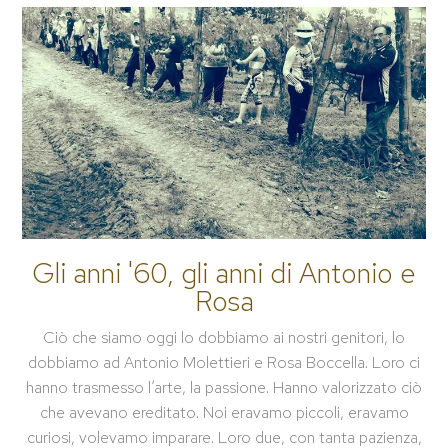
Gli anni '60, gli anni di Antonio e
Rosa
Ciò che siamo oggi lo dobbiamo ai nostri genitori, lo
dobbiamo ad Antonio Molettieri e Rosa Boccella. Loro ci
hanno trasmesso l’arte, la passione. Hanno valorizzato ciò
che avevano ereditato. Noi eravamo piccoli, eravamo
curiosi, volevamo imparare. Loro due, con tanta pazienza,