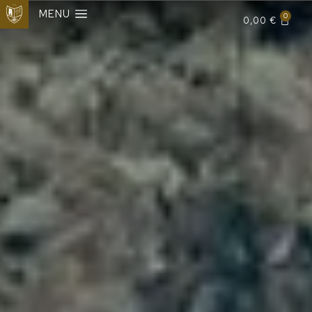
MENU
0
0,00
€