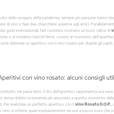
uito dello scoppio della pandemia, sempre più persone hanno iniziat
hiere di vino e fare due chiacchiere assieme agli amici. Parallelam
 dei gusti internazionali. Nel contesto nostrano un buon calice di
v
ine o al massimo bianchi fermi, ovvero al momento dell’aperitivo,
come abbinare un aperitivo con il vino rosato per stupire gli ospiti.
Aperitivi con vino rosato: alcuni consigli util
attutto nei paesi latini, il rito dell’aperitivo rappresenta una vera
no è senza dubbio la bevanda più associata a questo momento della
 Per realizzare un perfetto aperitivo con il
vino Rosato D.O.P.
, 
o vino si ottiene quasi esclusivamente da uve a bacca scura ch