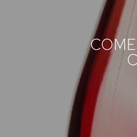
COME 
C