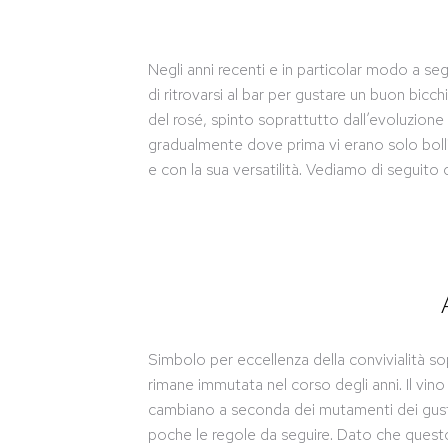
Negli anni recenti e in particolar modo a seg
di ritrovarsi al bar per gustare un buon bicc
del rosé, spinto soprattutto dall’evoluzione
gradualmente dove prima vi erano solo bollic
e con la sua versatilità. Vediamo di seguito 
Simbolo per eccellenza della convivialità sopr
rimane immutata nel corso degli anni. Il vi
cambiano a seconda dei mutamenti dei gusti.
poche le regole da seguire. Dato che quest