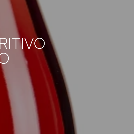
RITIVO
TO