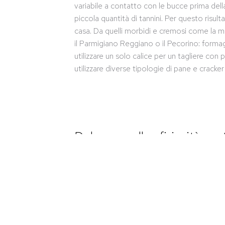
variabile a contatto con le bucce prima della
piccola quantità di tannini. Per questo risu
casa. Da quelli morbidi e cremosi come la mo
il Parmigiano Reggiano o il Pecorino: formagg
utilizzare un solo calice per un tagliere con
utilizzare diverse tipologie di pane e cracke
Dal pesce alle sfiziosità esot
del vino Rosato D.O.P.
Oltre a reggere abbinamenti con vari prodott
può accompagnare i ricchi crostini a base di
ottimo accostamento che si ispira a un’us
l’utilizzo di ottimi prodotti ittici locali è q