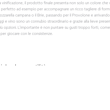
 vinificazione, il prodotto finale presenta non solo un colore che 
lta perfetto ad esempio per accompagnare un ricco tagliere di for
zzarella campana o il Brie, passando per il Provolone e arrivando 
i e vino sono un connubio straordinario e grazie alla lieve presenz
 più opzioni. L’importante è non puntare su gusti troppo forti, come
r per giocare con le consistenze.
iche: la versatilità
i caseari, il
vino Rosato
 burro e acciughe. Un altro
anza francese ma prevede
uello con le cozze, che possono